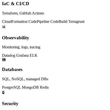
IaC & CI/CD
Terraform, GitHub Actions
CloudFormation
CodePipeline
CodeBuild
Terragrunt
📊
Observability
Monitoring, logs, tracing
Datadog
Grafana
ELK
💾
Databases
SQL, NoSQL, managed DBs
PostgreSQL
MongoDB
Redis
🔒
Security