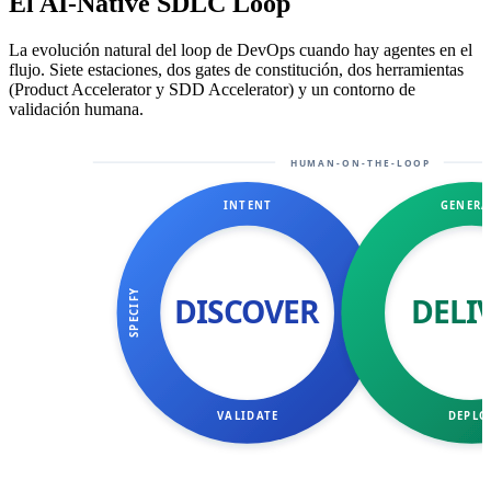
El AI-Native SDLC Loop
La evolución natural del loop de DevOps cuando hay agentes en el
flujo. Siete estaciones, dos gates de constitución, dos herramientas
(Product Accelerator y SDD Accelerator) y un contorno de
validación humana.
HUMAN-ON-THE-LOOP
INTENT
GENERA
SPECIFY
DISCOVER
DELI
VALIDATE
DEPLO