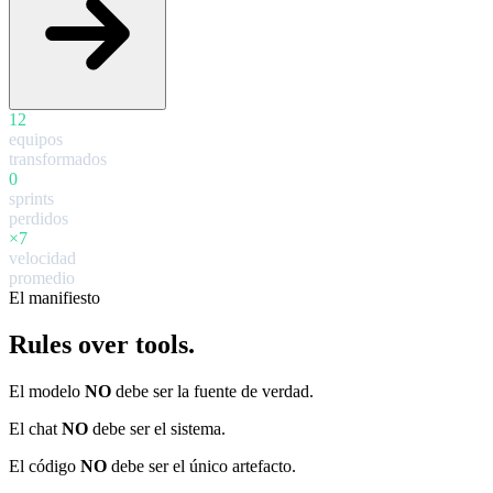
12
equipos
transformados
0
sprints
perdidos
×7
velocidad
promedio
El manifiesto
Rules over tools.
El modelo
NO
debe ser la fuente de verdad.
El chat
NO
debe ser el sistema.
El código
NO
debe ser el único artefacto.