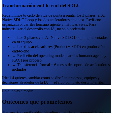
Transformación end-to-end del SDLC
Redefinimos tu ciclo de vida de punta a punta: los 3 pilares, el AI-
Native SDLC Loop y los dos aceleradores de onext. Rediseño
organizativo, carriles humano-agente y métricas vivas. Para
industrializar el desarrollo con IA, no solo acelerarlo.
→
Los 3 pilares y el AI-Native SDLC Loop implementados
en tu equipo
→
Los
dos aceleradores
(Product + SDD) en producción
end-to-end
→
Rediseño del operating model: carriles humano-agente y
RACI por proceso
→
Transferencia formal + 6 meses de soporte de aceleradores
incluidos
Ideal si
quieres cambiar cómo se diseñan procesos, equipos y
decisiones alrededor de la IA — el arco completo descrito arriba.
Lo que vas a medir
Outcomes que prometemos
Tres métricas verificables. Baseline antes del engagement, target al