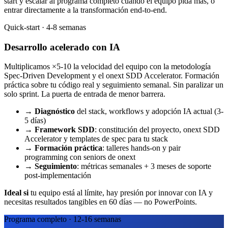
start y escalar al programa completo cuando el equipo pida más, o
entrar directamente a la transformación end-to-end.
Quick-start · 4-8 semanas
Desarrollo acelerado con IA
Multiplicamos ×5-10 la velocidad del equipo con la metodología
Spec-Driven Development y el onext SDD Accelerator. Formación
práctica sobre tu código real y seguimiento semanal. Sin paralizar un
solo sprint. La puerta de entrada de menor barrera.
→
Diagnóstico
del stack, workflows y adopción IA actual (3-
5 días)
→
Framework SDD
: constitución del proyecto, onext SDD
Accelerator y templates de spec para tu stack
→
Formación práctica
: talleres hands-on y pair
programming con seniors de onext
→
Seguimiento
: métricas semanales + 3 meses de soporte
post-implementación
Ideal si
tu equipo está al límite, hay presión por innovar con IA y
necesitas resultados tangibles en 60 días — no PowerPoints.
Programa completo · 12-16 semanas