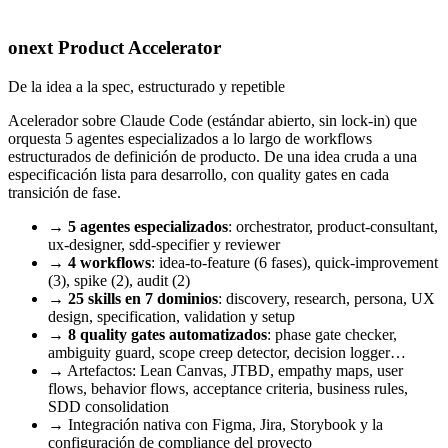
onext Product Accelerator
De la idea a la spec, estructurado y repetible
Acelerador sobre Claude Code (estándar abierto, sin lock-in) que
orquesta 5 agentes especializados a lo largo de workflows
estructurados de definición de producto. De una idea cruda a una
especificación lista para desarrollo, con quality gates en cada
transición de fase.
→
5 agentes especializados
: orchestrator, product-consultant,
ux-designer, sdd-specifier y reviewer
→
4 workflows
: idea-to-feature (6 fases), quick-improvement
(3), spike (2), audit (2)
→
25 skills en 7 dominios
: discovery, research, persona, UX
design, specification, validation y setup
→
8 quality gates automatizados
: phase gate checker,
ambiguity guard, scope creep detector, decision logger…
→
Artefactos: Lean Canvas, JTBD, empathy maps, user
flows, behavior flows, acceptance criteria, business rules,
SDD consolidation
→
Integración nativa con Figma, Jira, Storybook y la
configuración de compliance del proyecto