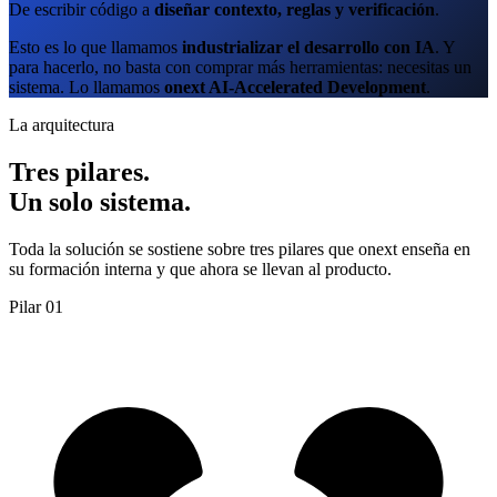
De escribir código a
diseñar contexto, reglas y verificación
.
Esto es lo que llamamos
industrializar el desarrollo con IA
. Y
para hacerlo, no basta con comprar más herramientas: necesitas un
sistema. Lo llamamos
onext AI-Accelerated Development
.
La arquitectura
Tres pilares.
Un solo sistema.
Toda la solución se sostiene sobre tres pilares que onext enseña en
su formación interna y que ahora se llevan al producto.
Pilar 01