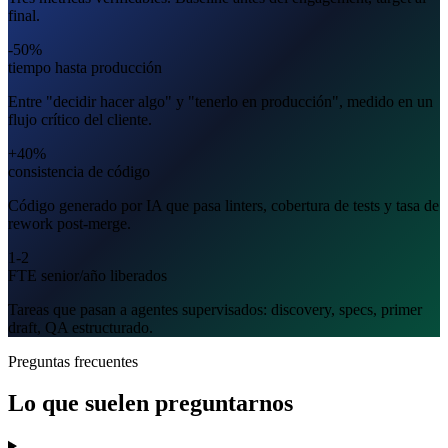
final.
-50%
tiempo hasta producción
Entre "decidir hacer algo" y "tenerlo en producción", medido en un
flujo crítico del cliente.
+40%
consistencia de código
Código generado por IA que pasa linters, cobertura de tests y tasa de
rework post-merge.
1-2
FTE senior/año liberados
Tareas que pasan a agentes supervisados: discovery, specs, primer
draft, QA estructurado.
Preguntas frecuentes
Lo que suelen preguntarnos