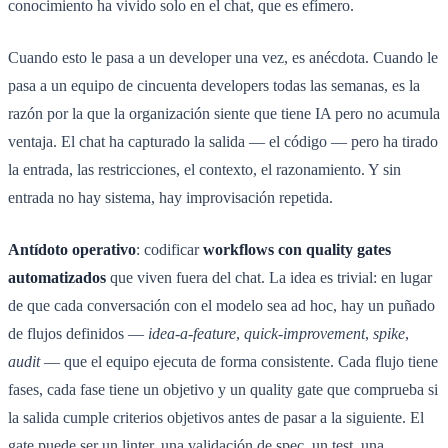
conocimiento ha vivido solo en el chat, que es efímero.
Cuando esto le pasa a un developer una vez, es anécdota. Cuando le
pasa a un equipo de cincuenta developers todas las semanas, es la
razón por la que la organización siente que tiene IA pero no acumula
ventaja. El chat ha capturado la salida — el código — pero ha tirado
la entrada, las restricciones, el contexto, el razonamiento. Y sin
entrada no hay sistema, hay improvisación repetida.
Antídoto operativo
: codificar
workflows con quality gates
automatizados
que viven fuera del chat. La idea es trivial: en lugar
de que cada conversación con el modelo sea ad hoc, hay un puñado
de flujos definidos —
idea-a-feature
,
quick-improvement
,
spike
,
audit
— que el equipo ejecuta de forma consistente. Cada flujo tiene
fases, cada fase tiene un objetivo y un quality gate que comprueba si
la salida cumple criterios objetivos antes de pasar a la siguiente. El
gate puede ser un linter, una validación de spec, un test, una